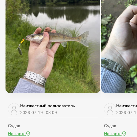
Неизвестный пользователь
Неизвестн
2026-07-19
08:09
2026-07-1
Судак
Судак
На карте
На карте