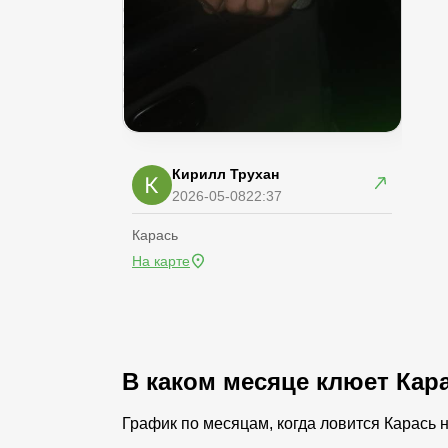
Кирилл Трухан
2026-05-08
22:37
Карась
На карте
В каком месяце клюет Кар
График по месяцам, когда ловится Карась 