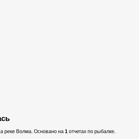
ась
на реке Волма. Основано на
1
отчетах по рыбалке.