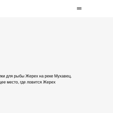
лки для рыбы Жерех на реке Мухавец.
щее место, где ловится Жерех