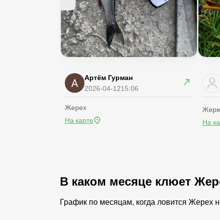
Артём Гурман
2026-04-12
15:06
Жерех
Жере
На карте
На к
В каком месяце клюет Жер
График по месяцам, когда ловится Жерех 