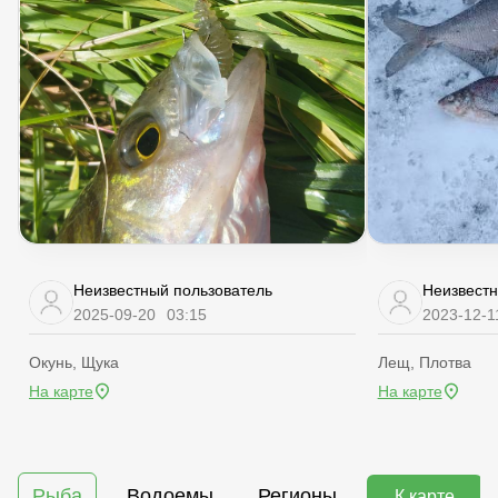
Неизвестный пользователь
Неизвестн
2025-09-20
03:15
2023-12-1
Окунь, Щука
Лещ, Плотва
На карте
На карте
Рыба
Водоемы
Регионы
К карте