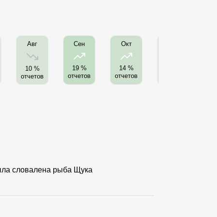
Авг
Нояб
Сен
Окт
19 %
14 %
10 %
5 %
отчетов
отчетов
отчетов
отчетов
от
была словалена рыба Щука