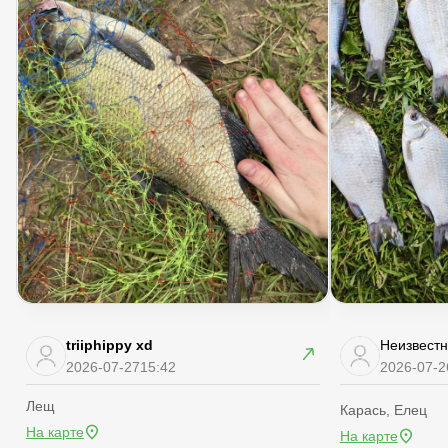
triiphippy xd
Неизвестн
2026-07-27
15:42
2026-07-2
Лещ
Карась, Елец
На карте
На карте