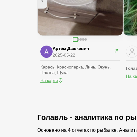
Артём Дашкевич
2025-05-22
Карась, Красноперка, Линь, Окунь,
Голав
Плотва, Щука
На к
На карте
Голавль - аналитика по р
Основано на
4
отчетах по рыбалке. Аналит