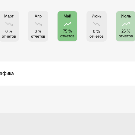
Март
Апр
Июнь
Май
Июль
75 %
25 %
0 %
0 %
0 %
отчетов
отчетов
отчетов
отчетов
отчетов
рафика