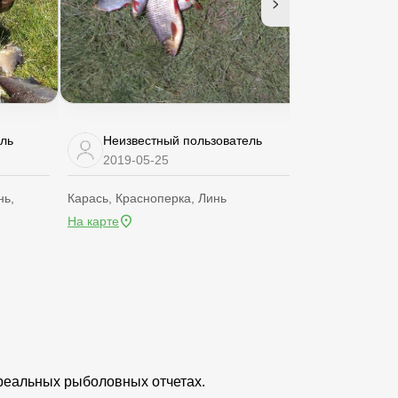
ель
Неизвестный пользователь
Неизве
2019-05-25
2018-05
нь,
Карась, Красноперка, Линь
Красноперка,
На карте
На карте
 реальных рыболовных отчетах.