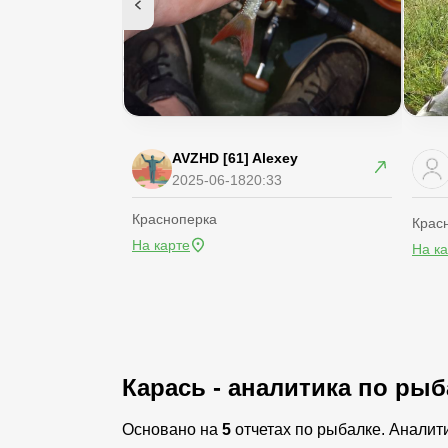
AVZHD [61] Alexey
2025-06-18
20:33
Красноперка
Крас
На карте
На к
Карась - аналитика по ры
Основано на
5
отчетах по рыбалке. Аналит