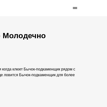
е Молодечно
е и когда клюет Бычок-подкаменщик рядом с
де ловится Бычок-подкаменщик для более