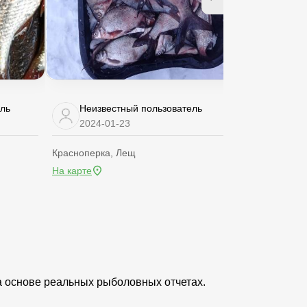
ель
Неизвестный пользователь
Неизве
2024-01-23
2023-08
Красноперка, Лещ
Красноперка,
На карте
На карте
а основе реальных рыболовных отчетах.