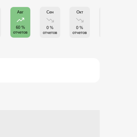
Сен
Окт
Нояб
Авг
60 %
0 %
0 %
0 %
отчетов
отчетов
отчетов
отчетов
от