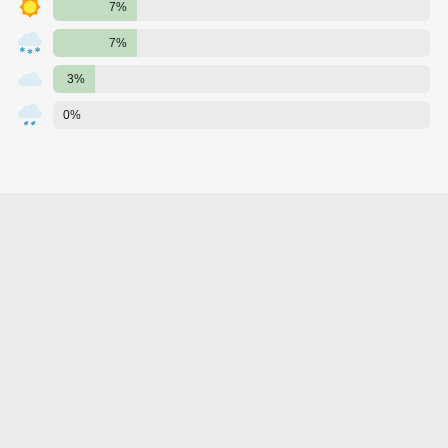
7%
7%
3%
0%